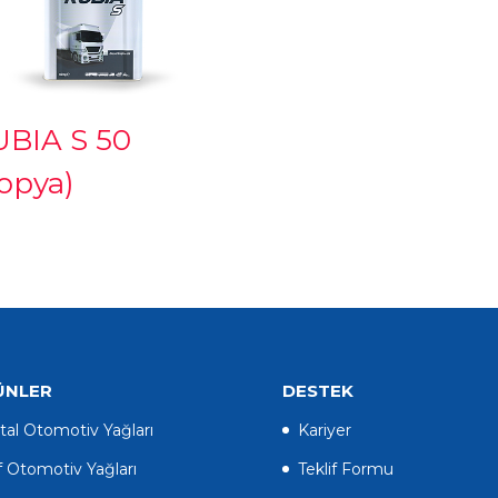
BIA S 50
opya)
ÜNLER
DESTEK
tal Otomotiv Yağları
Kariyer
f Otomotiv Yağları
Teklif Formu