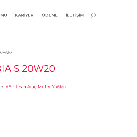
RMU
KARIYER
ÖDEME
İLETIŞIM
 20W20
IA S 20W20
er:
Ağır Ticari Araç Motor Yağları