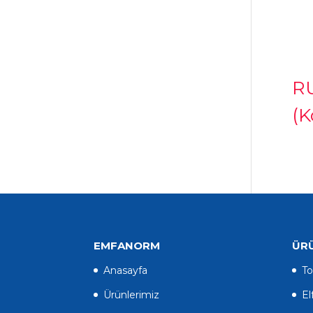
RU
(K
EMFANORM
ÜR
Anasayfa
To
Ürünlerimiz
El