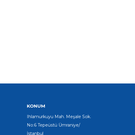
KONUM
Ihlamurkuyu Mah. Meşale Sok.
No:6 Tepeüstü Ümraniye/
İstanbul