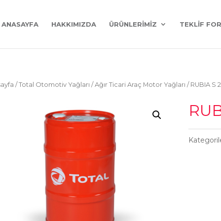
ANASAYFA
HAKKIMIZDA
ÜRÜNLERIMIZ
TEKLIF FO
ayfa
/
Total Otomotiv Yağları
/
Ağır Ticari Araç Motor Yağları
/ RUBIA S
RUB
Kategoril