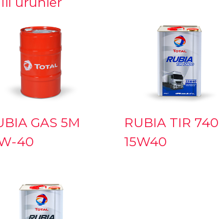
gili ürünler
UBIA GAS 5M
RUBIA TIR 74
5W-40
15W40