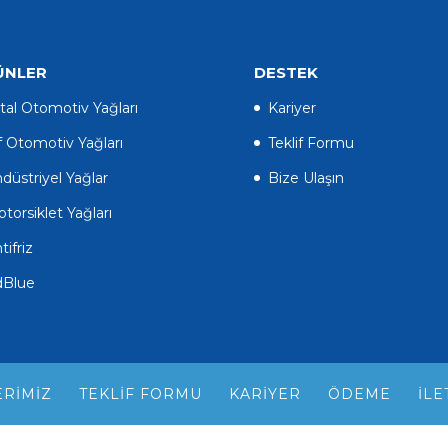
ÜNLER
DESTEK
tal Otomotiv Yağları
Kariyer
f Otomotiv Yağları
Teklif Formu
düstriyel Yağlar
Bize Ulaşın
torsiklet Yağları
tifriz
dBlue
RIMIZ
TEKLIF FORMU
KARIYER
ÖDEME
İLE