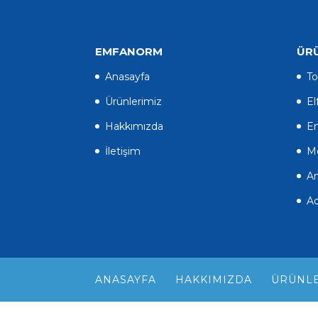
EMFANORM
ÜR
Anasayfa
To
Ürünlerimiz
El
Hakkımızda
En
İletişim
Mo
An
A
ANASAYFA
HAKKIMIZDA
ÜRÜNLE