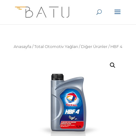
Anasayfa
/
Total Otomotiv Yağları
/
Diğer Ürünler
/ HBF 4