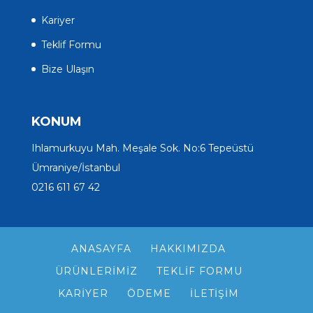
Kariyer
Teklif Formu
Bize Ulaşın
KONUM
Ihlamurkuyu Mah. Meşale Sok. No:6 Tepeüstü
Ümraniye/İstanbul
0216 611 67 42
ANASAYFA
HAKKIMIZDA
ÜRÜNLERIMIZ
TEKLIF FORMU
KARIYER
ÖDEME
İLETIŞIM