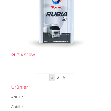
RUBIA S 10W
←
1
2
3
4
→
Ürünler
AdBlue
Antifriz