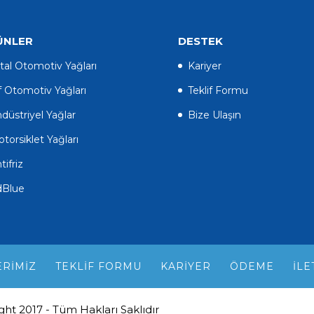
ÜNLER
DESTEK
tal Otomotiv Yağları
Kariyer
f Otomotiv Yağları
Teklif Formu
düstriyel Yağlar
Bize Ulaşın
torsiklet Yağları
tifriz
dBlue
RIMIZ
TEKLIF FORMU
KARIYER
ÖDEME
İLE
ight 2017 - Tüm Hakları Saklıdır