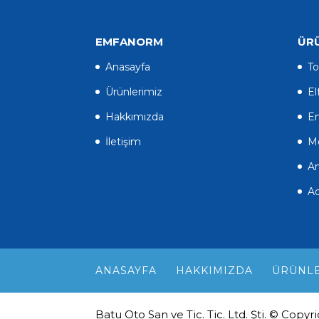
EMFANORM
ÜR
Anasayfa
To
Ürünlerimiz
El
Hakkımızda
En
İletişim
Mo
An
A
ANASAYFA
HAKKIMIZDA
ÜRÜNLE
Batu Oto San ve Tic. Tic. Ltd. Şti. © Copyr